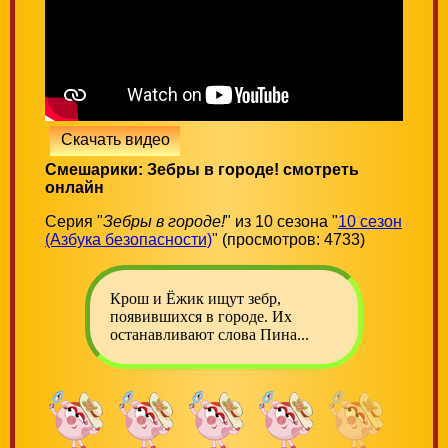
Скачать видео
Смешарики: Зебры в городе! смотреть
онлайн
Серия "
Зебры в городе!
" из 10 сезона "
10 сезон
(Азбука безопасности)
" (просмотров: 4733)
Крош и Ёжик ищут зебр,
появившихся в городе. Их
останавливают слова Пина...