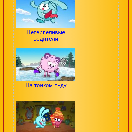
Нетерпеливые
водители
На тонком льду