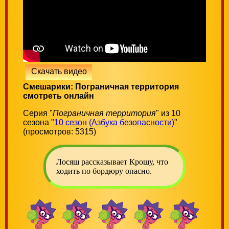
Скачать видео
Смешарики: Пограничная территория
смотреть онлайн
Серия "
Пограничная территория
" из 10
сезона "
10 сезон (Азбука безопасности)
"
(просмотров: 5315)
Лосяш рассказывает Крошу, что
ходить по бордюру опасно.