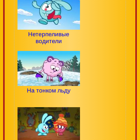
Нетерпеливые
водители
На тонком льду