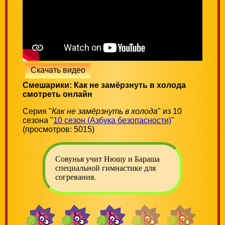
Скачать видео
Смешарики: Как не замёрзнуть в холода
смотреть онлайн
Серия "
Как не замёрзнуть в холода
" из 10
сезона "
10 сезон (Азбука безопасности)
"
(просмотров: 5015)
Совунья учит Нюшу и Бараша
специальной гимнастике для
согревания.