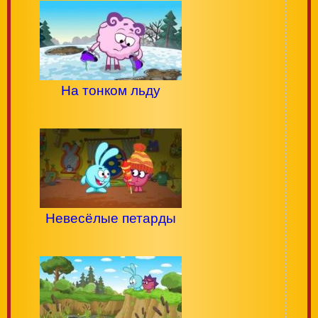
На тонком льду
Невесёлые петарды