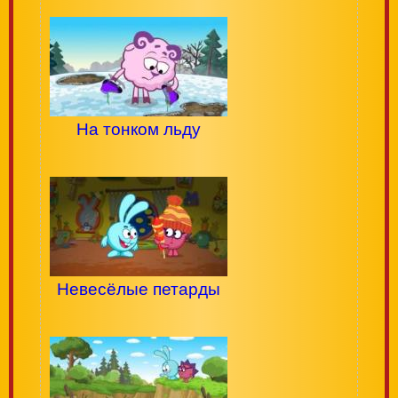
На тонком льду
Невесёлые петарды