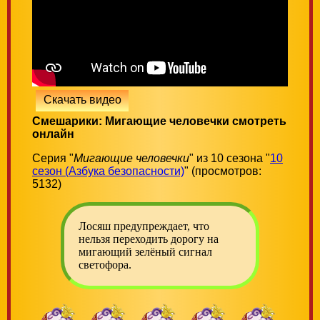
Скачать видео
Смешарики: Мигающие человечки смотреть
онлайн
Серия "
Мигающие человечки
" из 10 сезона "
10
сезон (Азбука безопасности)
" (просмотров:
5132)
Лосяш предупреждает, что
нельзя переходить дорогу на
мигающий зелёный сигнал
светофора.