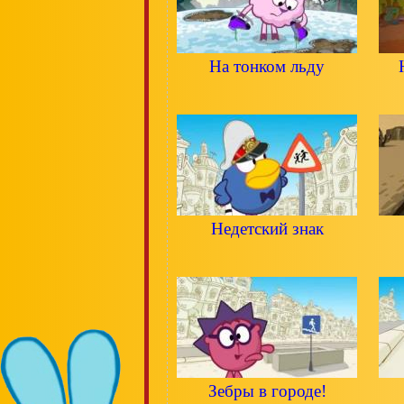
На тонком льду
Недетский знак
Зебры в городе!