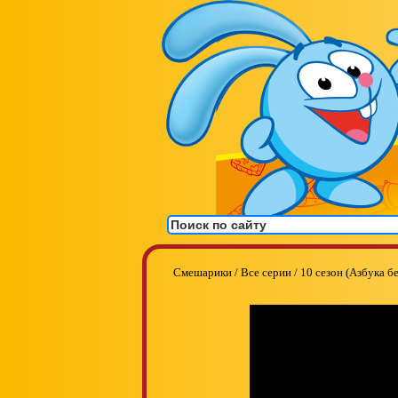
Смешарики
/
Все серии
/
10 сезон (Азбука б