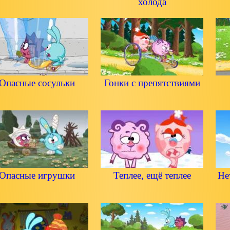
холода
Опасные сосульки
Гонки с препятствиями
Опасные игрушки
Теплее, ещё теплее
Не