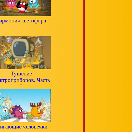
армония светофора
Тушение
ектроприборов. Часть
2
игающие человечки