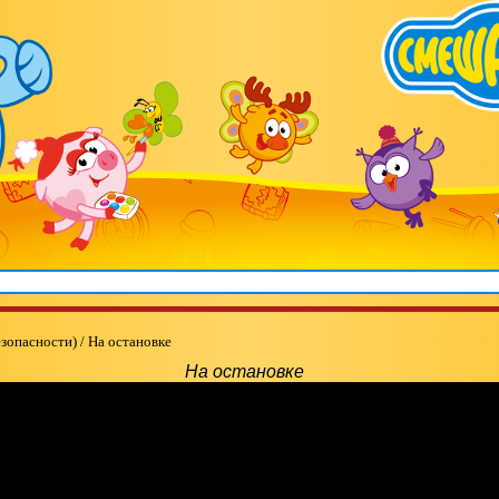
езопасности)
/
На остановке
На остановке