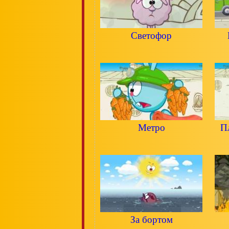
Светофор
Метро
П
За бортом