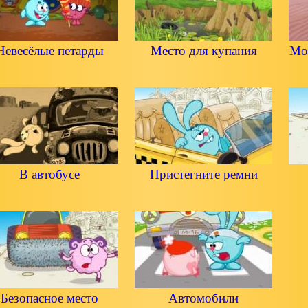
Невесёлые петарды
Место для купания
Мо
В автобусе
Пристегните ремни
Безопасное место
Автомобили