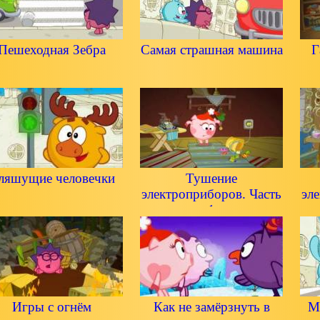
Пешеходная Зебра
Самая страшная машина
Г
ляшущие человечки
Тушение
электроприборов. Часть
эл
1
Игры с огнём
Как не замёрзнуть в
М