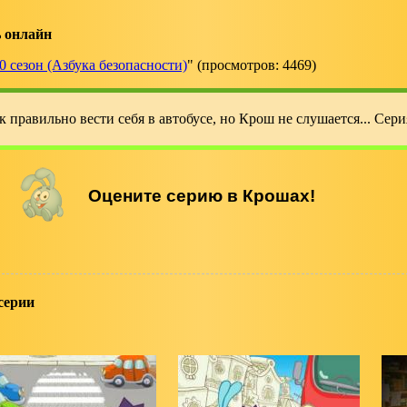
 онлайн
0 сезон (Азбука безопасности)
" (просмотров: 4469)
 правильно вести себя в автобусе, но Крош не слушается... Серия
 серии