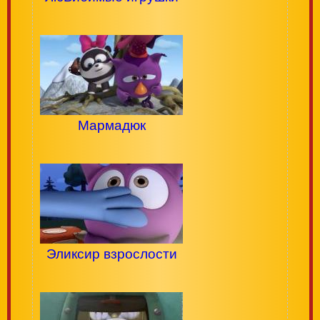
Мармадюк
Эликсир взрослости