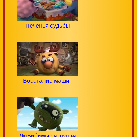
Печенья судьбы
Восстание машин
ЛюБибимые игрушки