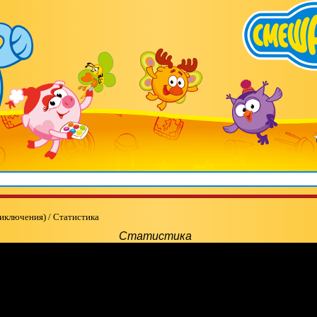
риключения)
/
Статистика
Статистика