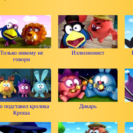
Только никому не
Иллюзионист
говори
о подставил кролика
Дикарь
Кроша