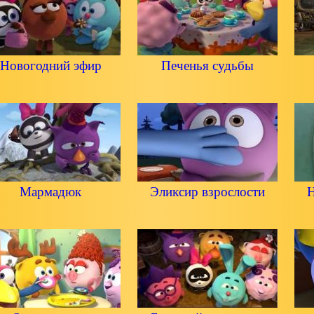
Новогодний эфир
Печенья судьбы
Мармадюк
Эликсир взрослости
Н