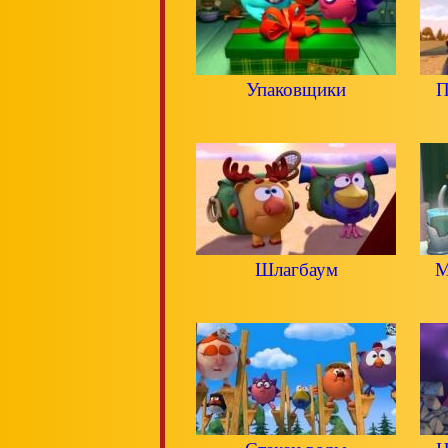
Упаковщики
П
Шлагбаум
М