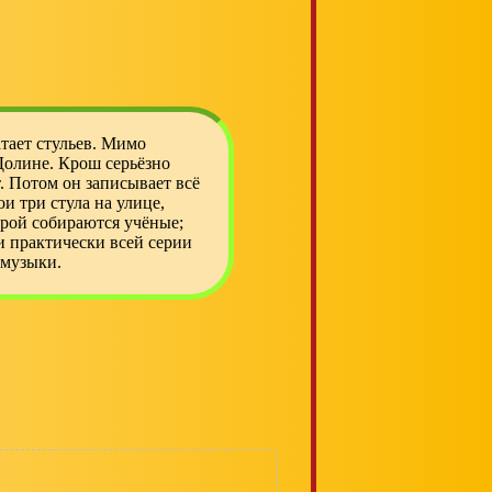
тает стульев. Мимо
 Долине. Крош серьёзно
т. Потом он записывает всё
ои три стула на улице,
торой собираются учёные;
и практически всей серии
 музыки.