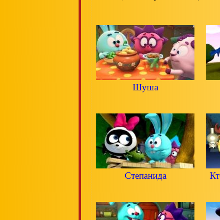
Шуша
Степанида
Кт