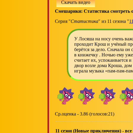
Скачать видео
Смешарики: Статистика смотреть 
Серия "
Статистика
" из 11 сезона "
1
У Лосяша на носу очень важ
проходит Крош и учёный прос
берётся за дело. Сначала он
в книжечку . Ночью ему уже 
считает их, успокаивается и
двор возле дома Кроша, дом
играла музыка «пам-пам-пам
Ср.оценка - 3.86 (голосов:21)
11 сезон (Новые приключения) - все