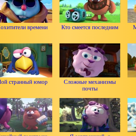
охитители времени
Кто смеется последним
М
ой странный юмор
Сложные механизмы
почты