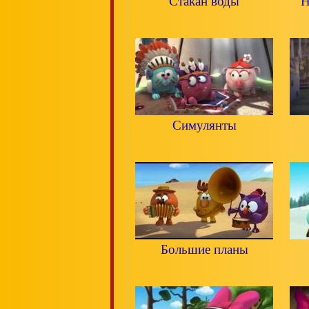
Стакан воды
Н
Симулянты
Большие планы