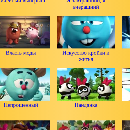
ичейный выигрыш
Я завтрашний, я
вчерашний
Власть моды
Искусство кройки и
житья
Непрощенный
Пандянка