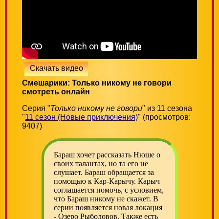
Скачать видео
Смешарики: Только никому не говори
смотреть онлайн
Серия "
Только никому не говори
" из 11 сезона
"
11 сезон (Новые приключения)
" (просмотров:
9407)
Бараш хочет рассказать Нюше о
своих талантах, но та его не
слушает. Бараш обращается за
помощью к Кар-Карычу. Карыч
соглашается помочь, с условием,
что Бараш никому не скажет. В
серии появляется новая локация
- Озеро Рыболовов. Также есть