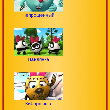
Непрощенный
Пандянка
Кибернюша