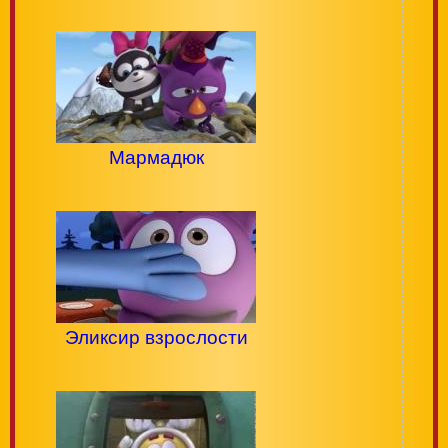
Мармадюк
Эликсир взрослости