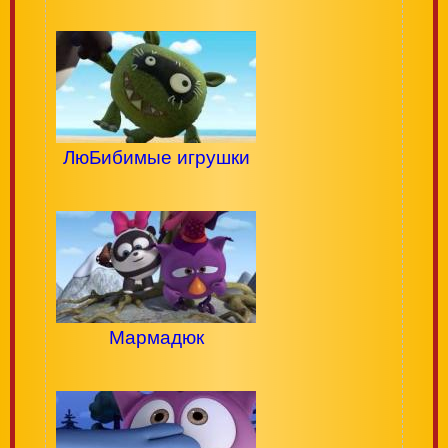
ЛюБибимые игрушки
Мармадюк