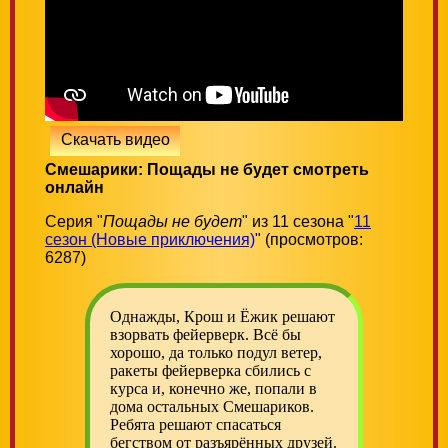
Скачать видео
Смешарики: Пощады не будет смотреть
онлайн
Серия "
Пощады не будет
" из 11 сезона "
11
сезон (Новые приключения)
" (просмотров:
6287)
Однажды, Крош и Ёжик решают
взорвать фейерверк. Всё бы
хорошо, да только подул ветер,
ракеты фейерверка сбились с
курса и, конечно же, попали в
дома остальных Смешариков.
Ребята решают спасаться
бегством от разъярённых друзей.