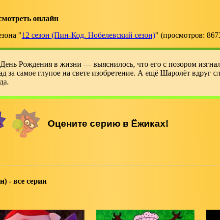
смотреть онлайн
езона "
12 сезон (Пин-Код. Нобелевский сезон)
" (просмотров: 867
День Рождения в жизни — выяснилось, что его с позором изгна
ад за самое глупое на свете изобретение. А ещё Шаролёт вдруг с
да.
н) - все серии