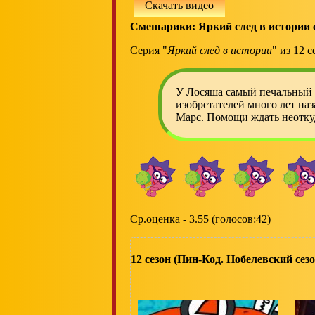
Скачать видео
Смешарики: Яркий след в истории 
Серия "
Яркий след в истории
" из 12 с
У Лосяша самый печальный 
изобретателей много лет наз
Марс. Помощи ждать неотку
Ср.оценка - 3.55 (голосов:42)
12 сезон (Пин-Код. Нобелевский сезо