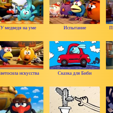
У медведя на уме
Испытание
П
ветосила искусства
Сказка для Биби