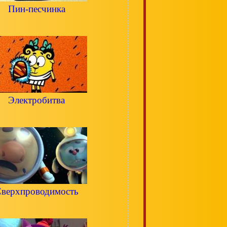
Пин-песчинка
Электробитва
верхпроводимость