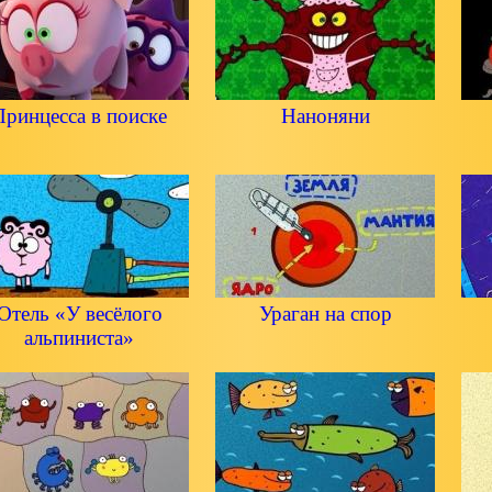
Принцесса в поиске
Наноняни
Отель «У весёлого
Ураган на спор
альпиниста»