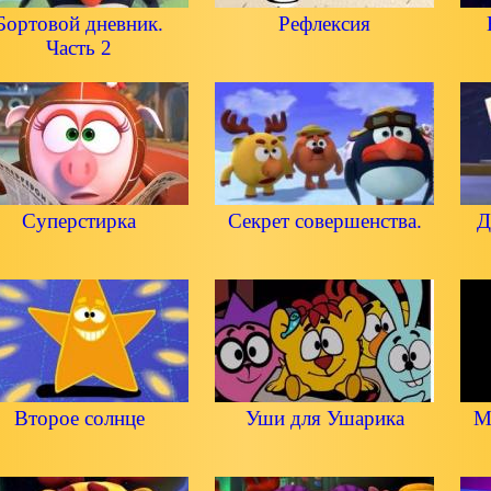
Бортовой дневник.
Рефлексия
Часть 2
Суперстирка
Секрет совершенства.
Д
Второе солнце
Уши для Ушарика
М