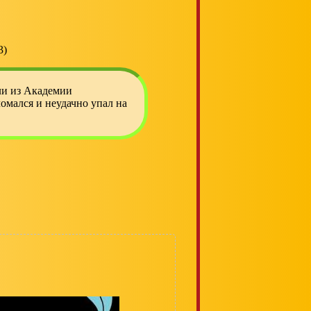
3)
ли из Академии
ломался и неудачно упал на