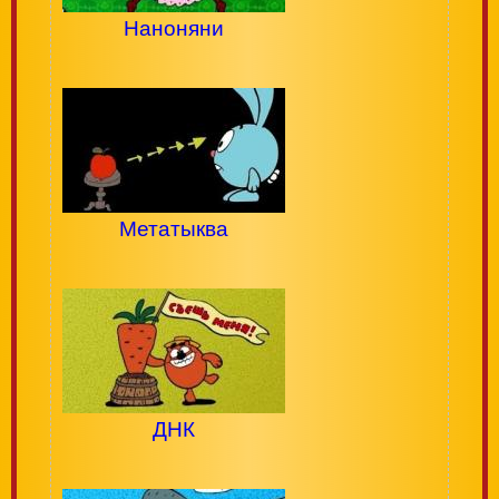
Наноняни
Метатыква
ДНК