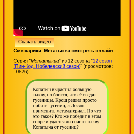
Скачать видео
Смешарики: Метатыква смотреть онлайн
Серия "
Метатыква
" из 12 сезона "
12 сезон
(Пин-Код. Нобелевский сезон)
" (просмотров:
10826)
Копатыч вырастил большую
тыкву, но боится, что её съедят
гусеницы. Крош решил просто
побить гусениц, а Лосяш —
применить метаматериал. Но что
это такое? Кто же победит в этом
споре и удастся ли спасти тыкву
Копатыча от гусениц?