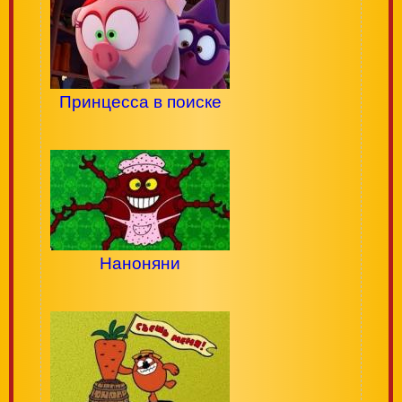
Принцесса в поиске
Наноняни