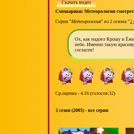
Скачать видео
Смешарики: Метеорология смотрет
Серия "
Метеорология
" из 2 сезона "
2 
Ох, как надоел Крошу и Ёжи
небо. Именно такую красиву
согласен!
Ср.оценка - 4.16 (голосов:32)
2 сезон (2005) - все серии