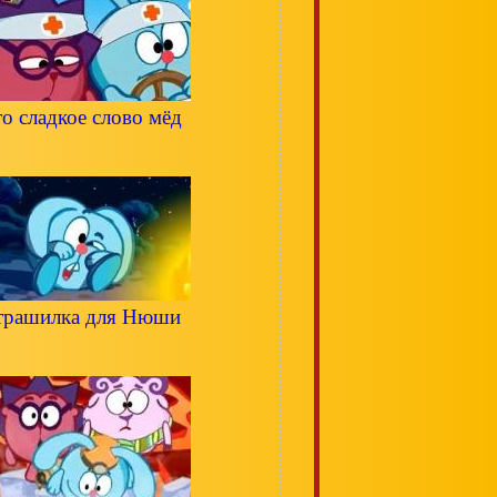
о сладкое слово мёд
трашилка для Нюши