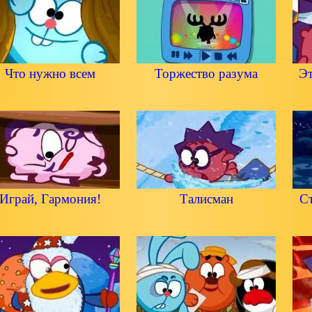
Что нужно всем
Торжество разума
Эт
Играй, Гармония!
Талисман
С