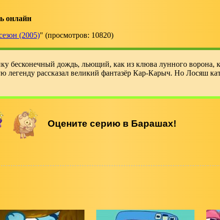
ь онлайн
сезон (2005)
" (просмотров: 10820)
ку бесконечный дождь, льющий, как из клюва лунного ворона, 
ю легенду рассказал великий фантазёр Кар-Карыч. Но Лосяш ка