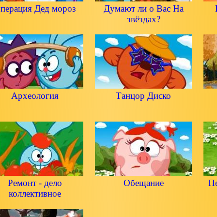
перация Дед мороз
Думают ли о Вас На
звёздах?
Археология
Танцор Диско
Ремонт - дело
Обещание
Пе
коллективное