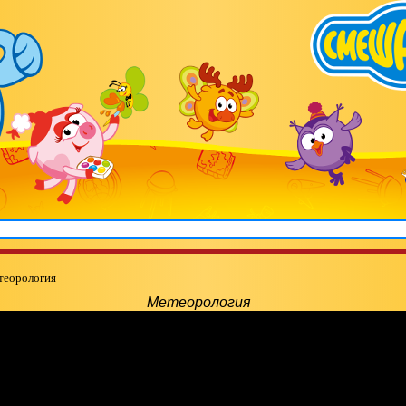
теорология
Метеорология