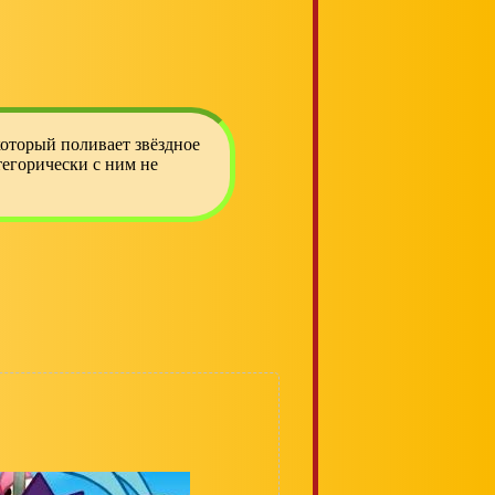
который поливает звёздное
тегорически с ним не