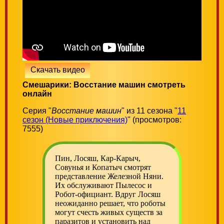
Скачать видео
Смешарики: Восстание машин смотреть
онлайн
Серия "
Восстание машин
" из 11 сезона "
11
сезон (Новые приключения)
" (просмотров:
7555)
Пин, Лосяш, Кар-Карыч,
Совунья и Копатыч смотрят
представление Железной Няни.
Их обслуживают Пылесос и
Робот-официант. Вдруг Лосяш
неожиданно решает, что роботы
могут счесть живых существ за
паразитов и установить над