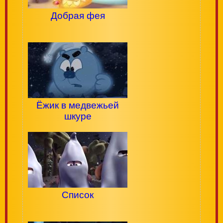
Добрая фея
Ёжик в медвежьей
шкуре
Список