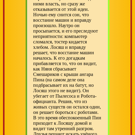
ними власть, но сразу же
отказывается от этой идеи.
Ночью ему снится сон, что
восстание машин и вправду
произошло. Наутро он
просыпается, и его преследуют
неприятности: компьютер
сломался, тостер кидается
хлебом. Лосяш и вправду
решает, что восстание машин
началось. К его догадкам
прибавляется то, что он видит,
как Няня сбрасывает
Смешариков с крыши ангара
Пина (на самом деле она
подбрасывает их на батут, но
Лосяш этого не видит). Он
убегает от Пылесоса и Робота-
официанта. Решив, что из
живых существ он остался один,
он решает бороться с роботами.
В это время обеспокоенный Пин
приходит к Лосяшу домой и
видит там утренний разгром.
Друзья решают искать учёного