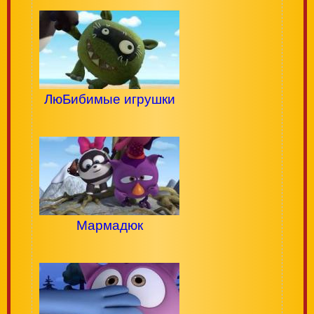
ЛюБибимые игрушки
Мармадюк