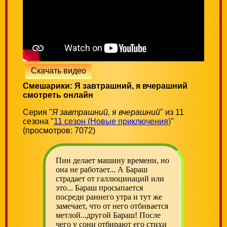
Скачать видео
Смешарики: Я завтрашний, я вчерашний
смотреть онлайн
Серия "
Я завтрашний, я вчерашний
" из 11
сезона "
11 сезон (Новые приключения)
"
(просмотров: 7072)
Пин делает машину времени, но
она не работает... А Бараш
страдает от галлюцинаций или
это... Бараш просыпается
посреди раннего утра и тут же
замечает, что от него отбивается
метлой...другой Бараш! После
чего у сони отбирают его стихи