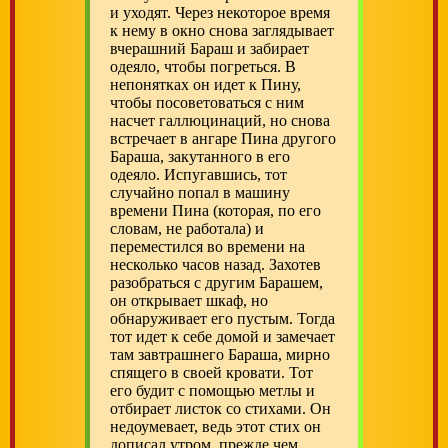
и уходят. Через некоторое время
к нему в окно снова заглядывает
вчерашний Бараш и забирает
одеяло, чтобы погреться. В
непонятках он идет к Пину,
чтобы посоветоваться с ним
насчет галлюцинаций, но снова
встречает в ангаре Пина другого
Бараша, закутанного в его
одеяло. Испугавшись, тот
случайно попал в машину
времени Пина (которая, по его
словам, не работала) и
переместился во времени на
несколько часов назад. Захотев
разобраться с другим Барашем,
он открывает шкаф, но
обнаруживает его пустым. Тогда
тот идет к себе домой и замечает
там завтрашнего Бараша, мирно
спящего в своей кровати. Тот
его будит с помощью метлы и
отбирает листок со стихами. Он
недоумевает, ведь этот стих он
дописал утром, прежде чем