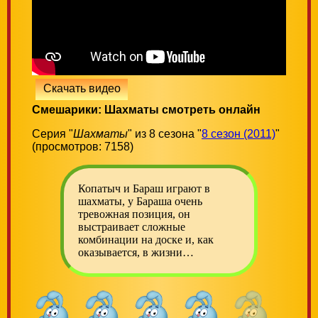
Скачать видео
Смешарики: Шахматы смотреть онлайн
Серия "
Шахматы
" из 8 сезона "
8 сезон (2011)
"
(просмотров: 7158)
Копатыч и Бараш играют в
шахматы, у Бараша очень
тревожная позиция, он
выстраивает сложные
комбинации на доске и, как
оказывается, в жизни…