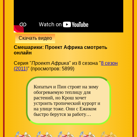
Скачать видео
Смешарики: Проект Африка смотреть
онлайн
Серия "
Проект Африка
" из 8 сезона "
8 сезон
(2011)
" (просмотров: 5899)
Копатыч и Пин строят на зиму
обогреваемую теплицу для
растений, но Крош хочет
устроить тропический курорт и
на улице тоже. Они с Ежиком
быстро берутся за работу…