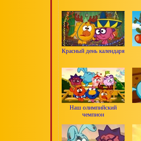
Красный день календаря
Наш олимпийский
чемпион