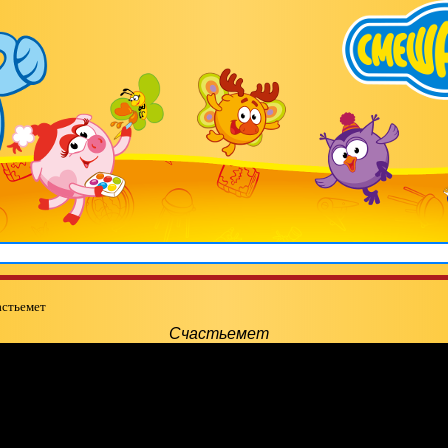
стьемет
Счастьемет