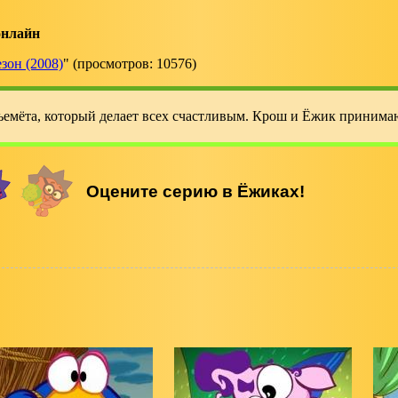
онлайн
езон (2008)
" (просмотров: 10576)
тьемёта, который делает всех счастливым. Крош и Ёжик принима