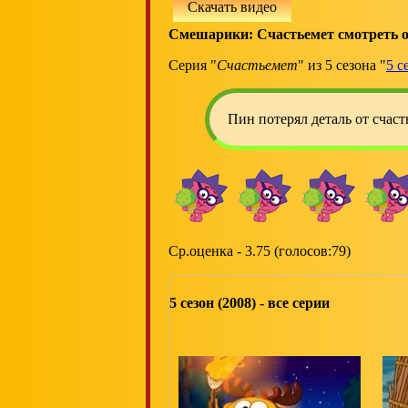
Скачать видео
Смешарики: Счастьемет смотреть 
Серия "
Счастьемет
" из 5 сезона "
5 с
Пин потерял деталь от счас
Ср.оценка - 3.75 (голосов:79)
5 сезон (2008) - все серии