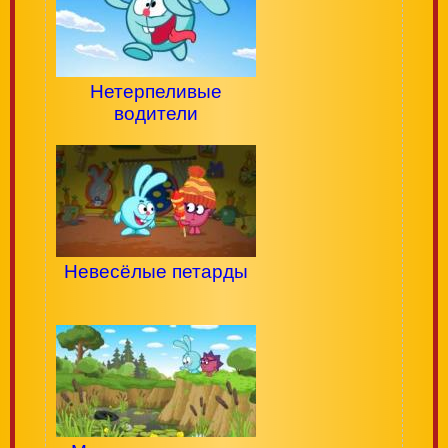
Нетерпеливые
водители
Невесёлые петарды