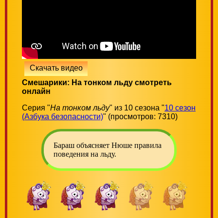
Скачать видео
Смешарики: На тонком льду смотреть
онлайн
Серия "
На тонком льду
" из 10 сезона "
10 сезон
(Азбука безопасности)
" (просмотров: 7310)
Бараш объясняет Нюше правила
поведения на льду.