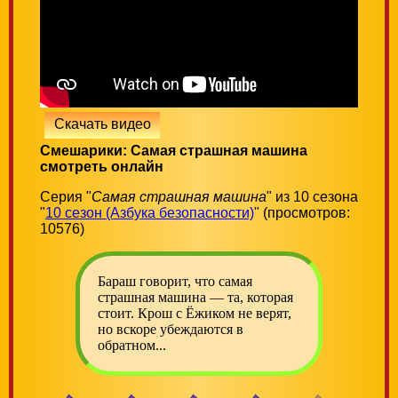
Скачать видео
Смешарики: Самая страшная машина
смотреть онлайн
Серия "
Самая страшная машина
" из 10 сезона
"
10 сезон (Азбука безопасности)
" (просмотров:
10576)
Бараш говорит, что самая
страшная машина — та, которая
стоит. Крош с Ёжиком не верят,
но вскоре убеждаются в
обратном...