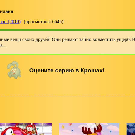
онлайн
езон (2010)
" (просмотров: 6645)
ные вещи своих друзей. Они решают тайно возместить ущерб. 
ба…