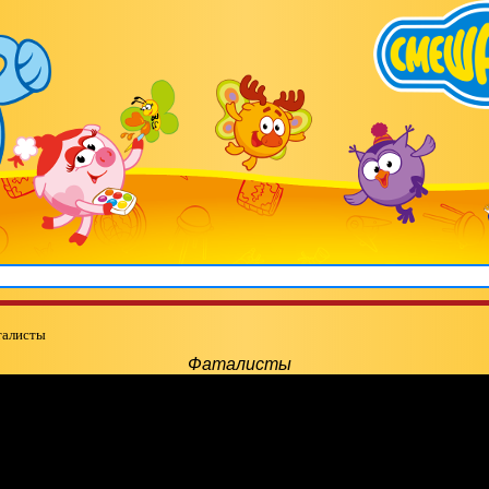
талисты
Фаталисты