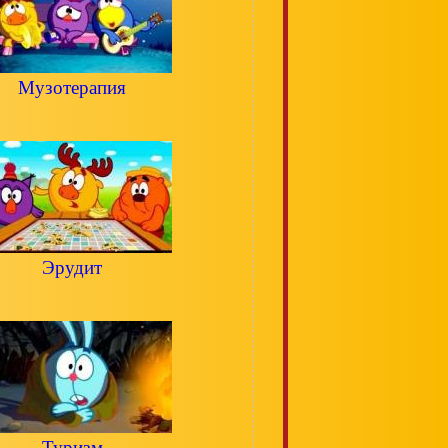
Музотерапия
Эрудит
Туризм