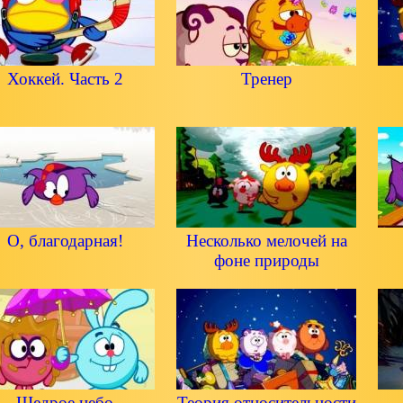
Хоккей. Часть 2
Тренер
О, благодарная!
Несколько мелочей на
фоне природы
Щедрое небо
Теория относительности