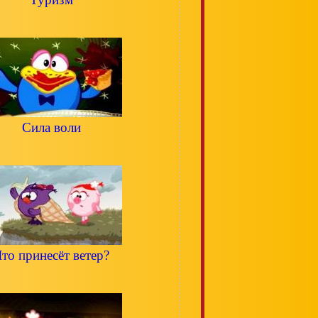
Сила воли
то принесёт ветер?