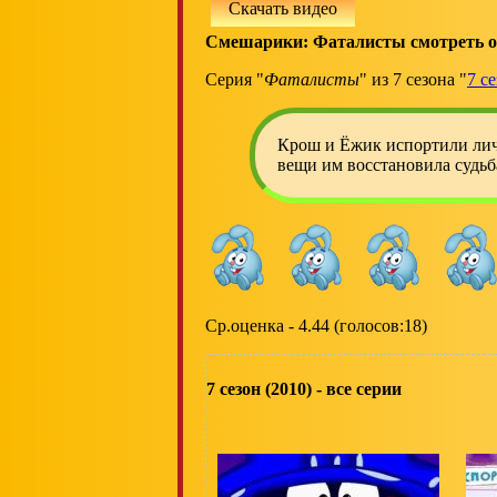
Скачать видео
Смешарики: Фаталисты смотреть 
Серия "
Фаталисты
" из 7 сезона "
7 с
Крош и Ёжик испортили лич
вещи им восстановила судь
Ср.оценка - 4.44 (голосов:18)
7 сезон (2010) - все серии