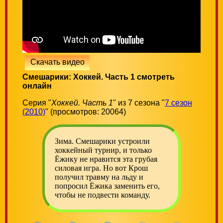
Скачать видео
Смешарики: Хоккей. Часть 1 смотреть
онлайн
Серия "
Хоккей. Часть 1
" из 7 сезона "
7 сезон
(2010)
" (просмотров: 20064)
Зима. Смешарики устроили
хоккейный турнир, и только
Ёжику не нравится эта грубая
силовая игра. Но вот Крош
получил травму на льду и
попросил Ёжика заменить его,
чтобы не подвести команду.