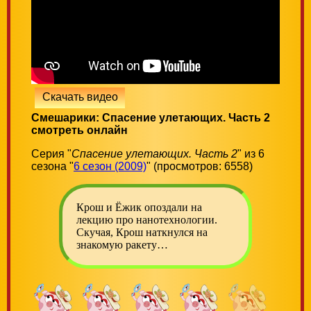
Скачать видео
Смешарики: Спасение улетающих. Часть 2
смотреть онлайн
Серия "
Спасение улетающих. Часть 2
" из 6
сезона "
6 сезон (2009)
" (просмотров: 6558)
Крош и Ёжик опоздали на
лекцию про нанотехнологии.
Скучая, Крош наткнулся на
знакомую ракету…