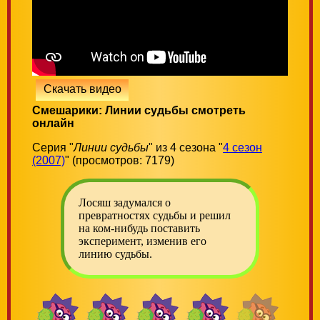
Скачать видео
Смешарики: Линии судьбы смотреть
онлайн
Серия "
Линии судьбы
" из 4 сезона "
4 сезон
(2007)
" (просмотров: 7179)
Лосяш задумался о
превратностях судьбы и решил
на ком-нибудь поставить
эксперимент, изменив его
линию судьбы.