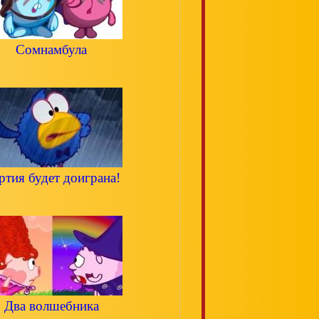
Сомнамбула
ртия будет доиграна!
Два волшебника