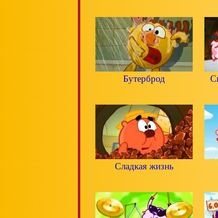
Бутерброд
С
Сладкая жизнь