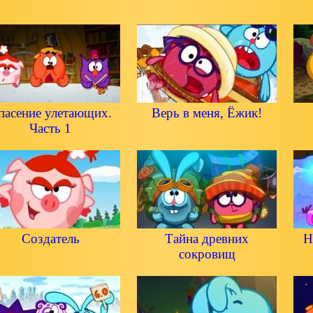
пасение улетающих.
Верь в меня, Ёжик!
Часть 1
Создатель
Тайна древних
Н
сокровищ