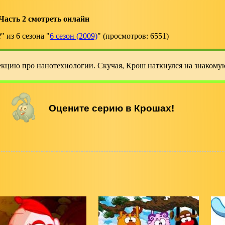
асть 2 смотреть онлайн
2
" из 6 сезона "
6 сезон (2009)
" (просмотров: 6551)
екцию про нанотехнологии. Скучая, Крош наткнулся на знаком