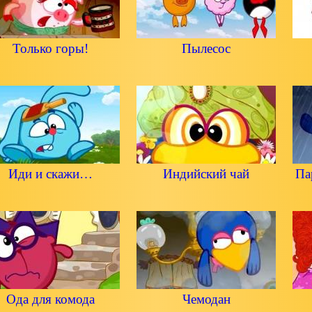
Только горы!
Пылесос
Иди и скажи…
Индийский чай
Па
Ода для комода
Чемодан