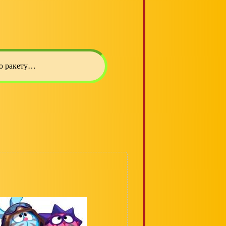
ую ракету…