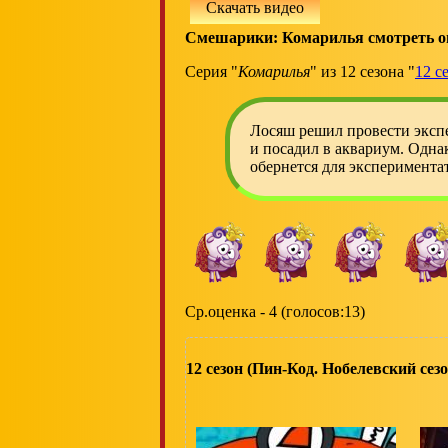
Скачать видео
Смешарики: Комарилья смотреть о
Серия "
Комарилья
" из 12 сезона "
12 с
Лосяш решил провести эксп
и посадил в аквариум. Однак
обернется для эксперимента
Ср.оценка - 4 (голосов:13)
12 сезон (Пин-Код. Нобелевский сезо