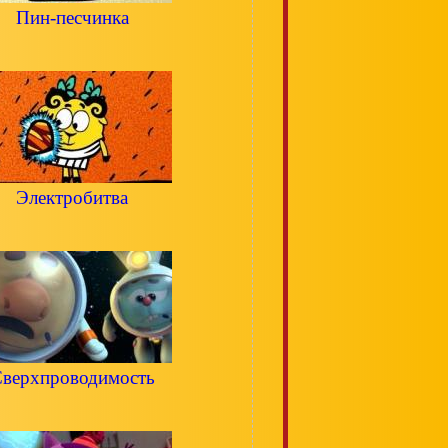
Пин-песчинка
Электробитва
верхпроводимость