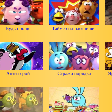
Будь проще
Таймер на тысячи лет
Анти-герой
Стражи порядка
Я