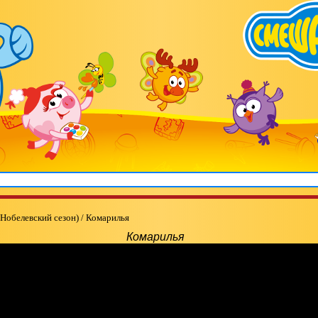
 Нобелевский сезон)
/
Комарилья
Комарилья