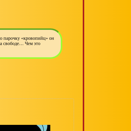
го парочку «кровопийц» он
на свободе… Чем это