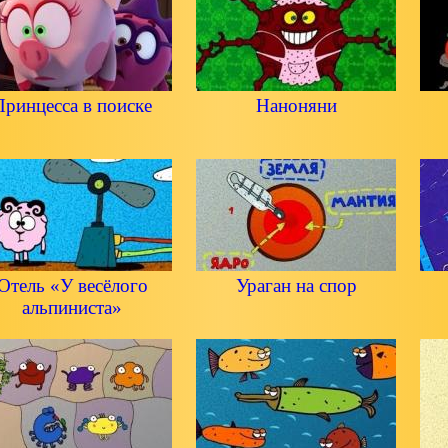
Принцесса в поиске
Наноняни
Отель «У весёлого
Ураган на спор
альпиниста»