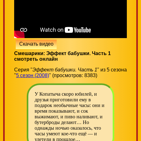
Скачать видео
Смешарики: Эффект бабушки. Часть 1
смотреть онлайн
Серия "
Эффект бабушки. Часть 1
" из 5 сезона
"
5 сезон (2008)
" (просмотров: 8383)
У Копатыча скоро юбилей, и
друзья приготовили ему в
подарок необычные часы: они и
время показывают, и сок
выжимают, и пиво наливают, и
бутерброды делают… Но
однажды ночью оказалось, что
часы умеют кое-что ещё — и
улетели в прошлое…